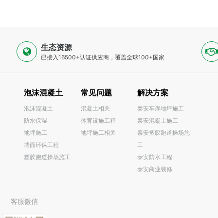
生态资源
已接入16500+认证供应商，覆盖全球100+国家
泡沫混凝土
常见问题
解决方案
泡沫混凝土
混凝土相关
泰安车库地坪施工
防水保湿
体育设施工程
泰安混凝土施工
0
地坪施工
地坪施工相关
泰安塑胶跑道操场施
墙面环保工程
工
塑胶跑道操场施工
泰安防水工程
泰安商业装修
客服微信