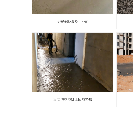
泰安全轻混凝土公司
泰安泡沫混凝土回填垫层