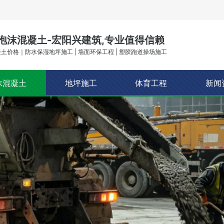
泡沫混凝土-宏阳兴建筑,专业值得信赖
土价格｜防水保湿地坪施工 | 墙面环保工程 | 塑胶跑道操场施工
沫混凝土
地坪施工
体育工程
新闻