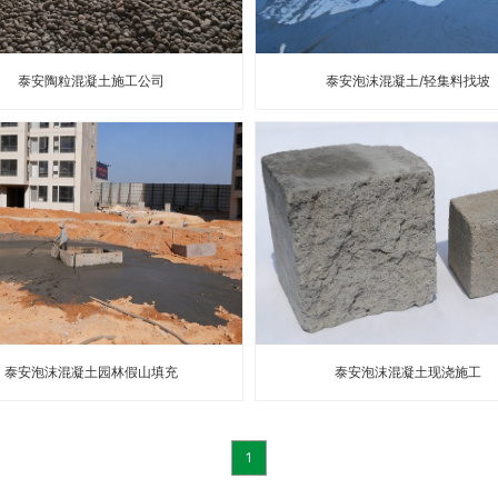
泰安陶粒混凝土施工公司
泰安泡沫混凝土/轻集料找坡
泰安泡沫混凝土园林假山填充
泰安泡沫混凝土现浇施工
1