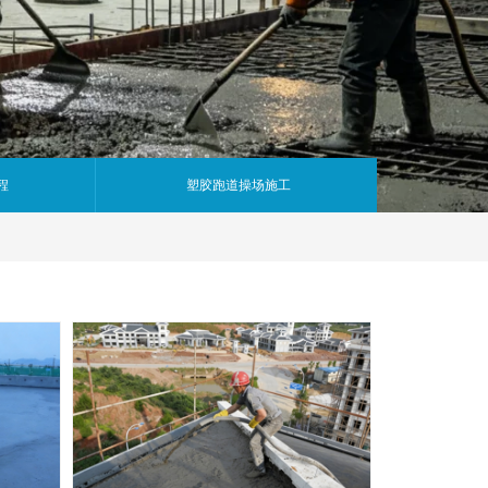
程
塑胶跑道操场施工