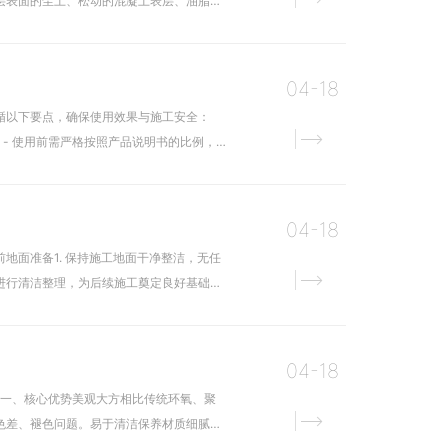
层表面的尘土、松动的混凝土表层、油脂、
04-18
循以下要点，确保使用效果与施工安全：
- 使用前需严格按照产品说明书的比例，
04-18
面准备1. 保持施工地面干净整洁，无任
进行清洁整理，为后续施工奠定良好基础。
04-18
。一、核心优势美观大方相比传统环氧、聚
色差、褪色问题。易于清洁保养材质细腻致