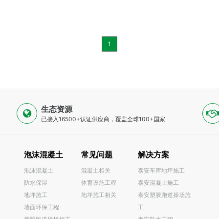
污渍易清理，日常大面积维护仅需常规拖把即可完成，大幅降
1
生态资源
已接入16500+认证供应商，覆盖全球100+国家
泡沫混凝土
常见问题
解决方案
泡沫混凝土
混凝土相关
泰安车库地坪施工
防水保湿
体育设施工程
泰安混凝土施工
0
地坪施工
地坪施工相关
泰安塑胶跑道操场施
墙面环保工程
工