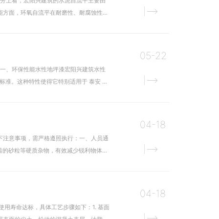
成分上看，宏阳兴建筑的水泥自流平主要由
能方面，环氧自流平在耐磨性、耐腐蚀性以
05-22
：一、环保性能水性地坪漆宏阳兴建筑水性
标准。这种特性使得它特别适用于 泰安 对
04-18
下注意事项，需严格遵照执行：一、人员通
着的砂粒等硬质杂物，有效减少锐利物体对
04-18
用寿命达标，具体工艺步骤如下：1. 基面