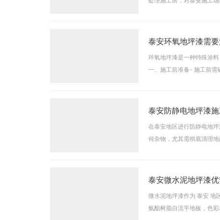
处理施工前，对泰安施工场
水泥浆、腻子等各类可能影
泰安环氧地坪漆需要
环氧地坪漆是一种特殊涂料
一、施工前准备- 施工前
将环氧地坪漆各组分均匀混
泰安防静电地坪漆施
在泰安地区进行防静电地坪
何杂物，尤其需彻底清理地
2. 施工前需检测地面含水
泰安微水泥地坪漆优
微水泥地坪漆作为 泰安 
氨酯树脂自流平地板，色彩