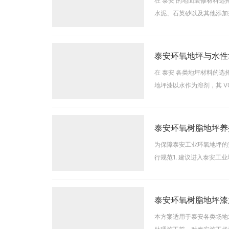
在 泰安 的地面装修材料
水泥、石英砂以及其他添加
及抗压强度等方面，相较于
泰安环氧地坪与水性
在 泰安 各类地坪材料的
地坪漆以水作为溶剂，其 
空气质量较为敏感的场所，
泰安环氧树脂地坪养
为保障泰安工业环氧地坪的
行规范1. 建议进入泰安
地坪表面的划伤，降低地坪
泰安环氧树脂地坪漆
本方案适用于泰安各类场地