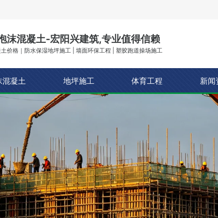
泡沫混凝土-宏阳兴建筑,专业值得信赖
土价格｜防水保湿地坪施工 | 墙面环保工程 | 塑胶跑道操场施工
沫混凝土
地坪施工
体育工程
新闻