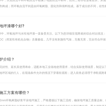
选择中，水泥自流平和环氧自流平都属于地面自流平材料，然而二者存在显著差异。从
剂构成；而环氧自流平则是由环氧树脂、固化剂和填料组成。基于成分的不同，在性
水泥自流平更为出色。施工过程也大不相同。宏阳兴建筑环氧
地坪漆哪个好?
选择中，环氧地坪与水性地坪漆一直备受关注。以下为您详细呈现两者的综合对比情况
VOC（挥发性有机化合物）含量极低，几乎没有刺激性气味，无毒无害，完全符合环保
如家庭、医院、学校等。环氧地坪漆（油性）
护介绍？
完好性、延长其使用寿命，适配本地工业场地使用需求，结合实际使用场景，制定以
工业地坪区域的行人，在现场条件允许的情况下穿着软底鞋；进入前务必清理干净鞋底附
磨损。二、物品搬运与重物管控2. 搬运各类物
施工方案有哪些？
2mm环氧树脂砂浆平涂地坪施工，严格遵循以下施工流程，确保地坪施工质量达标、使