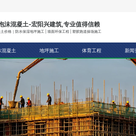
泡沫混凝土-宏阳兴建筑,专业值得信赖
土价格｜防水保湿地坪施工 | 墙面环保工程 | 塑胶跑道操场施工
沫混凝土
地坪施工
体育工程
新闻