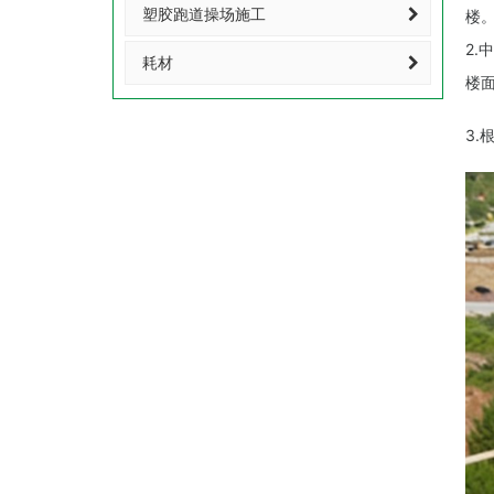
塑胶跑道操场施工
楼
2
耗材
楼
3