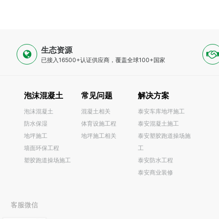
生态资源
已接入16500+认证供应商，覆盖全球100+国家
泡沫混凝土
常见问题
解决方案
泡沫混凝土
混凝土相关
泰安车库地坪施工
防水保湿
体育设施工程
泰安混凝土施工
0
地坪施工
地坪施工相关
泰安塑胶跑道操场施
墙面环保工程
工
塑胶跑道操场施工
泰安防水工程
泰安商业装修
客服微信